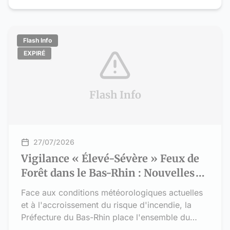
risque « élevé-sévère » à compter du mercredi
29 juillet 2026.
Flash Info
EXPIRÉ
Flash Info
27/07/2026
Vigilance « Élevé-Sévère » Feux de
Forêt dans le Bas-Rhin : Nouvelles
interdictions à partir du 26 juillet
Face aux conditions météorologiques actuelles
2026
et à l'accroissement du risque d'incendie, la
Préfecture du Bas-Rhin place l'ensemble du
département en niveau de risque « élevé-sévère