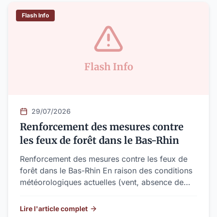
Flash Info
Flash Info
29/07/2026
Renforcement des mesures contre
les feux de forêt dans le Bas-Rhin
Renforcement des mesures contre les feux de
forêt dans le Bas-Rhin En raison des conditions
météorologiques actuelles (vent, absence de
pluie, fortes chaleurs), la Préfecture du Bas-Rhin
place l'ensemble du département en niveau de
Lire l'article complet