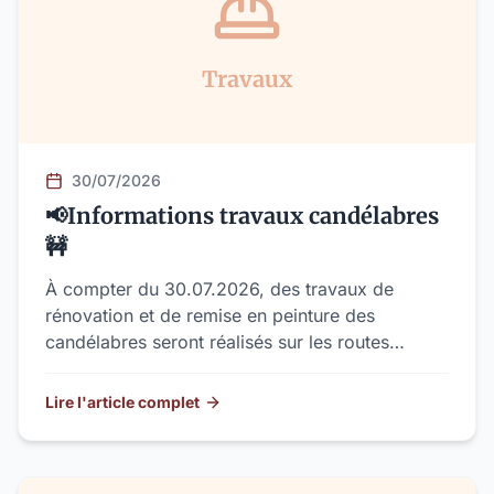
Travaux
30/07/2026
📢Informations travaux candélabres
🚧
À compter du 30.07.2026, des travaux de
rénovation et de remise en peinture des
candélabres seront réalisés sur les routes
principales et autour de l’église protestante de la
commune.
Lire l'article complet