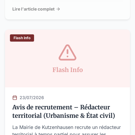
» pour la journée du dimanche 26 juillet 2026
Lire l'article complet
Flash Info
Flash Info
23/07/2026
Avis de recrutement – Rédacteur
territorial (Urbanisme & État civil)
La Mairie de Kutzenhausen recrute un rédacteur
territorial à temps partiel pour assurer les