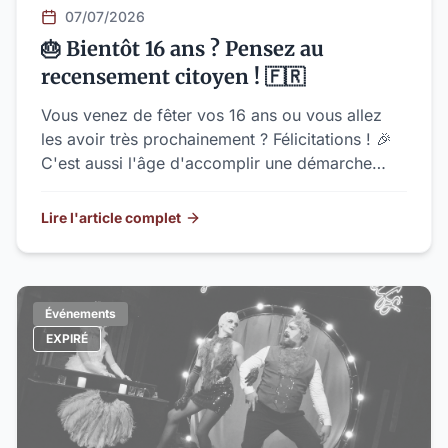
07/07/2026
🎂 Bientôt 16 ans ? Pensez au
recensement citoyen ! 🇫🇷
Vous venez de fêter vos 16 ans ou vous allez
les avoir très prochainement ? Félicitations ! 🎉
C'est aussi l'âge d'accomplir une démarche
citoyenne obligatoire, mais surtout super utile
pour votre avenir : le recensement citoyen. 🎖️
Lire l'article complet
Événements
EXPIRÉ