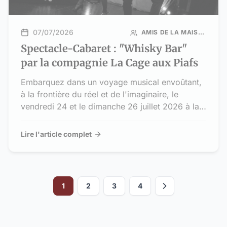
07/07/2026
AMIS DE LA MAISON RURALE DE L’OUTRE-FORÊT (AMROF)
Spectacle-Cabaret : "Whisky Bar"
par la compagnie La Cage aux Piafs
Embarquez dans un voyage musical envoûtant,
à la frontière du réel et de l'imaginaire, le
vendredi 24 et le dimanche 26 juillet 2026 à la
Maison Rurale de l'Outre-Forêt ! La compagnie
La Cage aux Piafs vous ouvre les portes d'un
Lire l'article complet
cabaret poétique et décalé avec sa création
revisitée : "Whisky Bar".
1
2
3
4