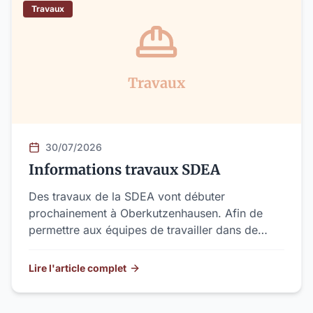
Travaux
Travaux
30/07/2026
Informations travaux SDEA
Des travaux de la SDEA vont débuter
prochainement à Oberkutzenhausen. Afin de
permettre aux équipes de travailler dans de
bonnes conditions et de garantir la sécurité de
tout le monde, une déviation sera mise en place
Lire l'article complet
pendant la durée des travaux.